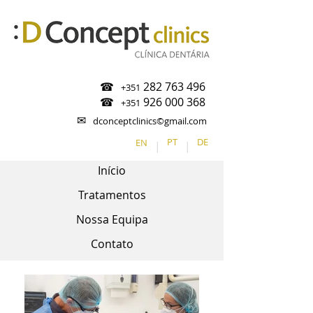
☎
282 763 496
+351
☎
926 000 368
+351
✉
dconceptclinics©gmail.com
EN
PT
DE
|
|
Início
Tratamentos
Nossa Equipa
Contato